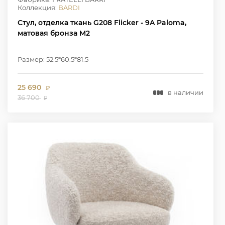
Коллекция:
BARDI
Стул, отделка ткань G208 Flicker - 9A Paloma,
матовая бронза M2
Размер: 52.5*60.5*81.5
25 690
₽
в наличии
36 700
₽