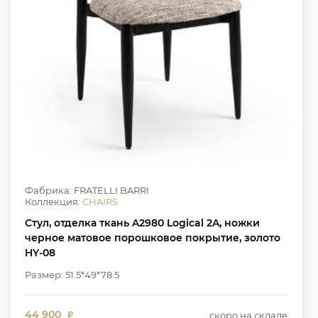
Фабрика: FRATELLI BARRI
Коллекция:
CHAIRS
Стул, отделка ткань A2980 Logical 2A, ножки
черное матовое порошковое покрытие, золото
HY-08
Размер: 51.5*49*78.5
44 900
скоро на складе
₽