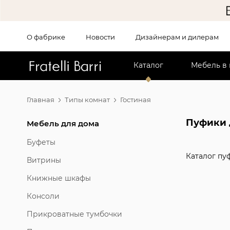
О фабрике
Новости
Дизайнерам и дилерам
!!
Каталог
Мебель в
Главная
Типы комнат
Гостиная
Пуфики 
Мебель для дома
Буфеты
Каталог пу
Витрины
Книжные шкафы
Консоли
Прикроватные тумбочки