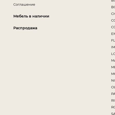
B
Соглашение
B
C
Мебель в наличии
C
C
Распродажа
E
F
I
L
M
M
M
N
O
P
RI
R
S