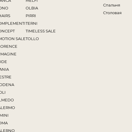
IANCA
MELFI
Спальня
ONO
OLBIA
Столовая
HAIRS
PIRRI
OMPLEMENTI
TERNI
ONCEPT
TIMELESS SALE
MOTION SALE
TOLLO
LORENCE
MMAGINE
ODE
ANIA
ESTRE
ODENA
OLI
LMEDO
ALERMO
MINI
OMA
ALERNO