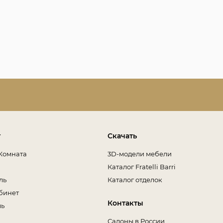
т
Скачать
Комната
3D-модели мебели
Каталог Fratelli Barri
ль
Каталог отделок
бинет
Контакты
ль
Салоны в России