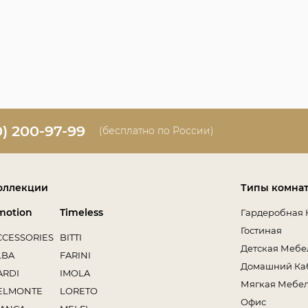
0) 200-97-99
(бесплатно по России)
оллекции
Типы комна
motion
Timeless
Гардеробная 
Гостиная
CCESSORIES
BITTI
Детская Мебе
LBA
FARINI
Домашний Ка
ARDI
IMOLA
Мягкая Мебе
ELMONTE
LORETO
Офис