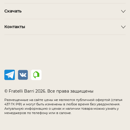
Оплата
ACCESSORIES
BITTI
Гардеробная Комната
Скачать
Как сделать заказ
ALBA
FARINI
Гостиная
Политика конфиденциальности
BARDI
IMOLA
3D-модели мебели
Контакты
Детская Мебель
Соглашение
BELMONTE
LORETO
Каталог Fratelli Barri
Домашний Кабинет
Салоны в России
Мебель в наличии
BIANCA
MELFI
Каталог отделок
Мягкая Мебель
Распродажа
BONO
OLBIA
Офис
CHAIRS
PIRRI
Спальня
COMPLEMENTI
TERNI
Столовая
CONCEPT
TIMELESS SALE
EMOTION SALE
TOLLO
© Fratelli Barri 2026. Все права защищены
FLORENCE
Размещенные на сайте цены не являются публичной офертой (статья
437 ГК РФ) и могут быть изменены в любое время без уведомления.
IMMAGINE
Актуальную информацию о ценах и наличии товара можно узнать у
менеджеров по телефону или в салоне.
LODE
MANIA