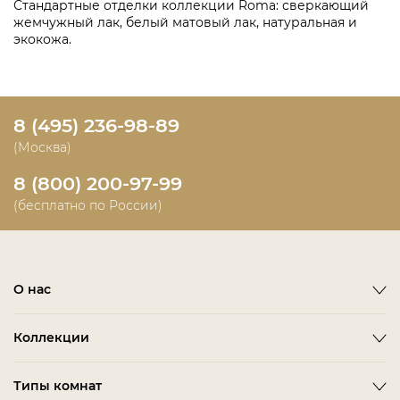
Стандартные отделки коллекции Roma: сверкающий
жемчужный лак, белый матовый лак, натуральная и
экокожа.
8 (495) 236-98-89
(Москва)
8 (800) 200-97-99
(бесплатно по России)
О нас
О фабрике
Коллекции
Новости
Emotion
Timeless
Типы комнат
Дизайнерам и дилерам