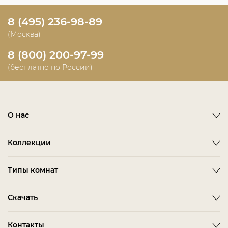
8 (495) 236-98-89
(Москва)
8 (800) 200-97-99
(бесплатно по России)
О нас
О фабрике
Коллекции
Новости
Emotion
Timeless
Типы комнат
Дизайнерам и дилерам
Оплата
ACCESSORIES
BITTI
Гардеробная Комната
Скачать
Как сделать заказ
ALBA
FARINI
Гостиная
Политика конфиденциальности
BARDI
IMOLA
3D-модели мебели
Контакты
Детская Мебель