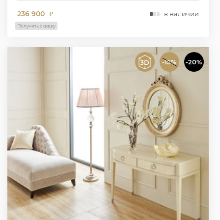
236 900
в наличии
₽
Получить скидку
-15%
-20%