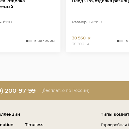
ea, отделка
Плед Ciro, отделка разно
етный
40*190
Размер: 130*190
30 560
₽
в наличии
в
38 200
₽
0) 200-97-99
(бесплатно по России)
оллекции
Типы комна
motion
Timeless
Гардеробная 