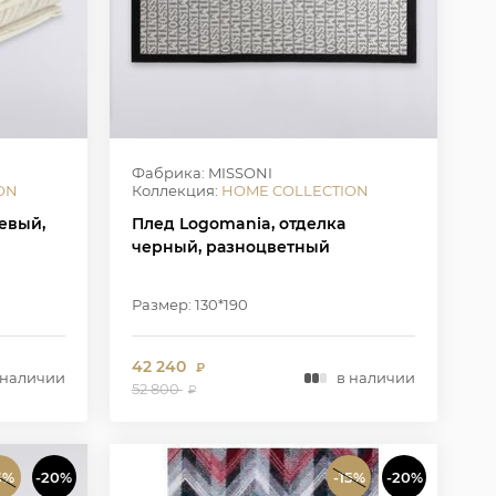
Фабрика: MISSONI
ON
Коллекция:
HOME COLLECTION
жевый,
Плед Logomania, отделка
черный, разноцветный
Размер: 130*190
42 240
₽
 наличии
в наличии
52 800
₽
5%
-20%
-15%
-20%