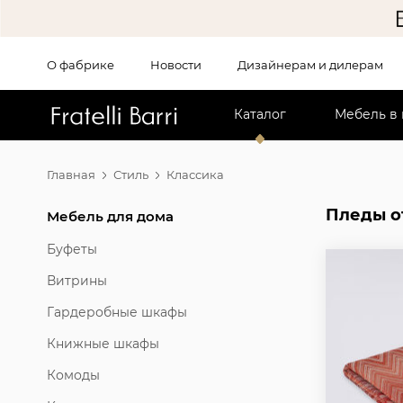
О фабрике
Новости
Дизайнерам и дилерам
!!
Каталог
Мебель в
Главная
Стиль
Классика
Пледы от 
Мебель для дома
Буфеты
Витрины
Гардеробные шкафы
Книжные шкафы
Комоды