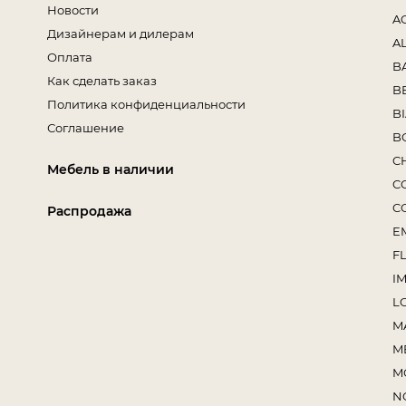
Новости
A
Дизайнерам и дилерам
A
Оплата
B
Как сделать заказ
B
Политика конфиденциальности
B
Соглашение
B
C
Мебель в наличии
C
C
Распродажа
E
F
I
L
M
M
M
N