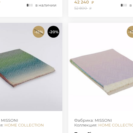
42 240
₽
₽
в наличии
в
52 800
₽
-15%
-20%
-1
 MISSONI
Фабрика: MISSONI
я:
HOME COLLECTION
Коллекция:
HOME COLLECTI