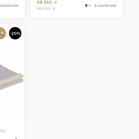
68 560
₽
 наличии
в наличии
85 700
₽
5%
-20%
ON