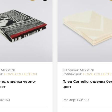
 MISSONI
Фабрика: MISSONI
я:
HOME COLLECTION
Коллекция:
HOME COLLECTI
no, отделка черно-
Плед Cornelio, отделка б
вет
цвет
60*160
Размер: 130*190