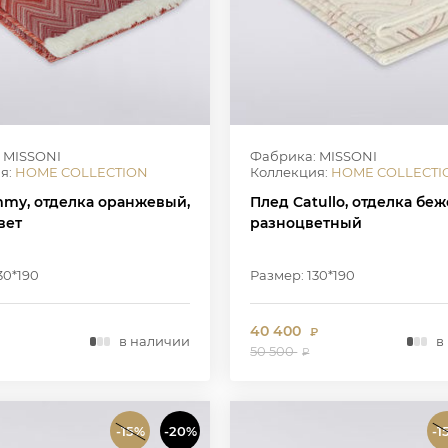
 MISSONI
Фабрика: MISSONI
я:
HOME COLLECTION
Коллекция:
HOME COLLECTI
mmy, отделка оранжевый,
Плед Catullo, отделка бе
вет
разноцветный
30*190
Размер: 130*190
40 400
₽
в наличии
в
50 500
₽
-15%
-20%
-1