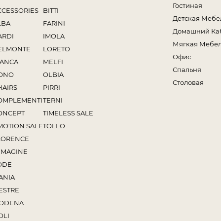
Гостиная
CCESSORIES
BITTI
Детская Мебе
LBA
FARINI
Домашний Ка
ARDI
IMOLA
Мягкая Мебе
ELMONTE
LORETO
Офис
IANCA
MELFI
Спальня
ONO
OLBIA
Столовая
HAIRS
PIRRI
OMPLEMENTI
TERNI
ONCEPT
TIMELESS SALE
MOTION SALE
TOLLO
LORENCE
MMAGINE
ODE
ANIA
ESTRE
ODENA
OLI