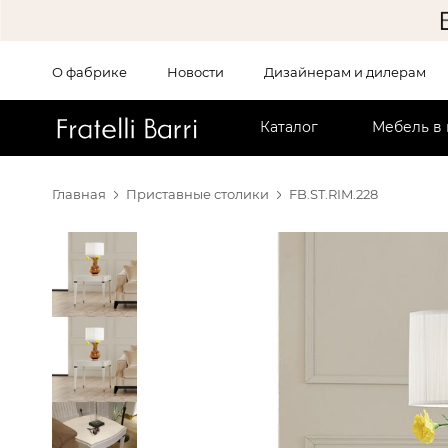
О фабрике
Новости
Дизайнерам и дилерам
!!
Каталог
Мебель в
Главная
Приставные столики
FB.ST.RIM.228