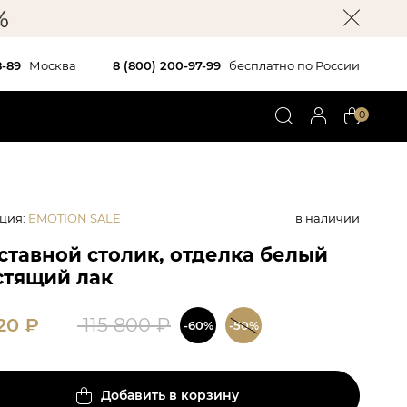
8-89
Москва
8 (800) 200-97-99
бесплатно по России
0
ция
:
EMOTION SALE
в наличии
ставной столик, отделка белый
стящий лак
320
₽
115 800
₽
-60%
-50%
Добавить в корзину