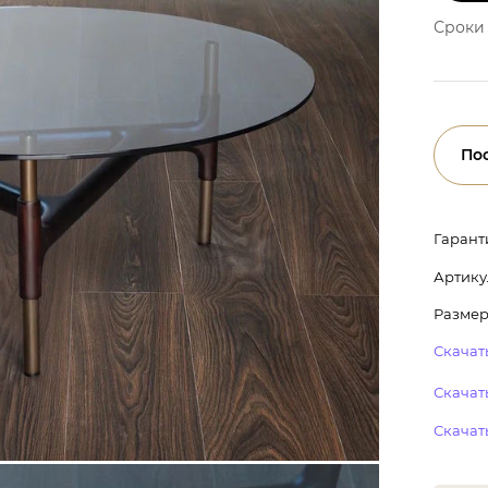
Сроки 
По
Гарант
Артику
Размер
Скачать
Скачать
Скачат