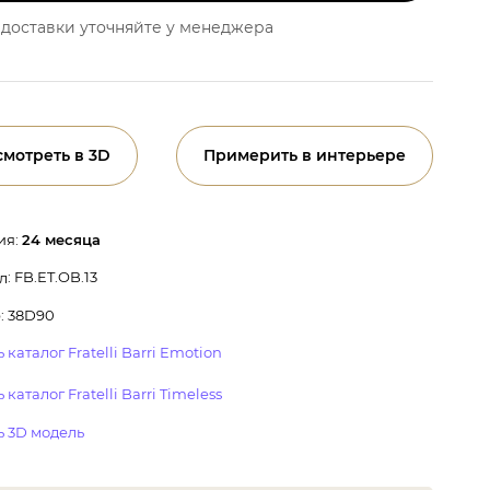
доставки уточняйте у менеджера
смотреть в 3D
Примерить в интерьере
ия:
24 месяца
: FB.ET.OB.13
л
: 38D90
 каталог Fratelli Barri Emotion
 каталог Fratelli Barri Timeless
ь 3D модель