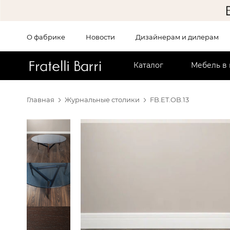
О фабрике
Новости
Дизайнерам и дилерам
!!
Каталог
Мебель в
Главная
Журнальные столики
FB.ET.OB.13