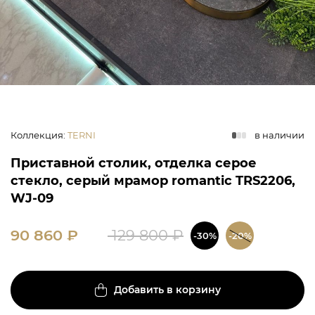
Коллекция
:
TERNI
в наличии
Приставной столик, отделка серое
стекло, серый мрамор romantic TRS2206,
WJ-09
90 860
₽
129 800
₽
-30%
-20%
Добавить в корзину