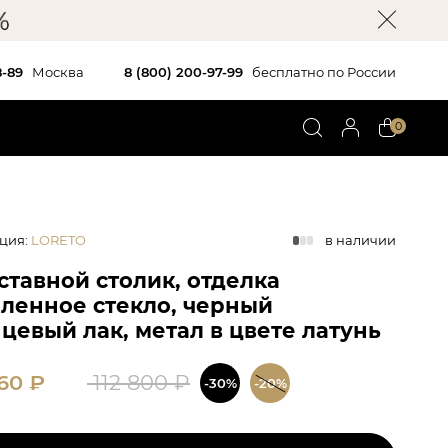
8-89
Москва
8 (800) 200-97-99
бесплатно по России
0
ция
:
LORETO
в наличии
ставной столик, отделка
аленное стекло, черный
цевый лак, метал в цвете латунь
960
₽
112 800
₽
-30%
-20%