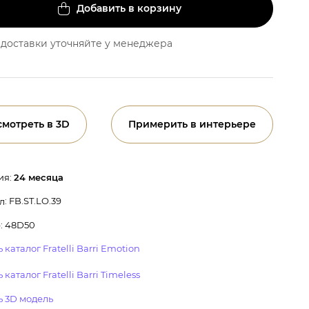
Добавить в корзину
доставки уточняйте у менеджера
смотреть в 3D
Примерить в интерьере
ия:
24 месяца
: FB.ST.LO.39
л
: 48D50
 каталог Fratelli Barri Emotion
 каталог Fratelli Barri Timeless
ь 3D модель