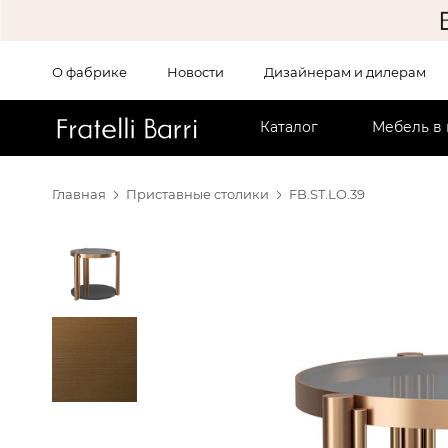
О фабрике
Новости
Дизайнерам и дилерам
!!
Каталог
Мебель в
Главная
Приставные столики
FB.ST.LO.39