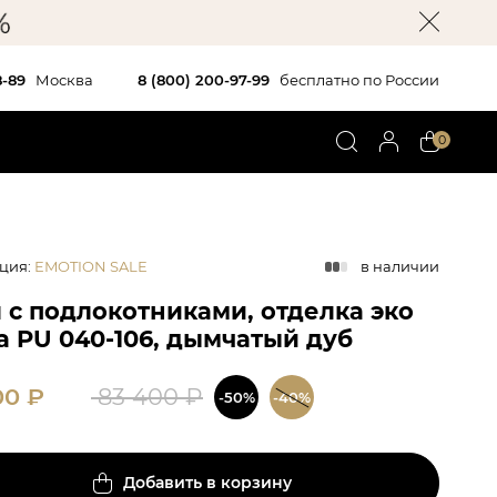
8-89
Москва
8 (800) 200-97-99
бесплатно по России
0
ция
:
EMOTION SALE
в наличии
 c подлокотниками, отделка эко
а PU 040-106, дымчатый дуб
00
₽
83 400
₽
-50%
-40%
Добавить в корзину