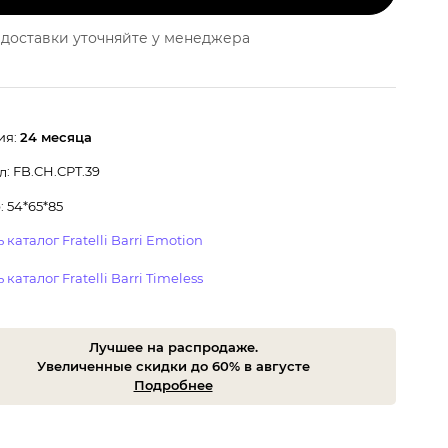
доставки уточняйте у менеджера
ия:
24 месяца
: FB.CH.CPT.39
л
 54*65*85
 каталог Fratelli Barri Emotion
 каталог Fratelli Barri Timeless
Лучшее на распродаже.
Увеличенные скидки до 60% в августе
Подробнее