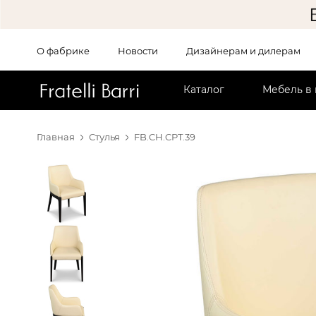
О фабрике
Новости
Дизайнерам и дилерам
!!
Каталог
Мебель в
Главная
Стулья
FB.CH.CPT.39