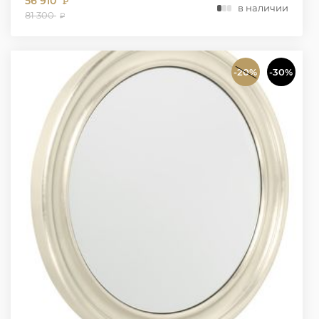
56 910
₽
в наличии
81 300
₽
-20%
-30%