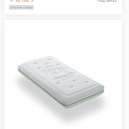
55 700
под заказ
от
₽
Получить скидку