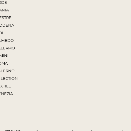
ODE
ANIA
ESTRE
ODENA
OLI
LMEDO
ALERMO
MINI
OMA
ALERNO
ELECTION
XTILE
ENEZIA