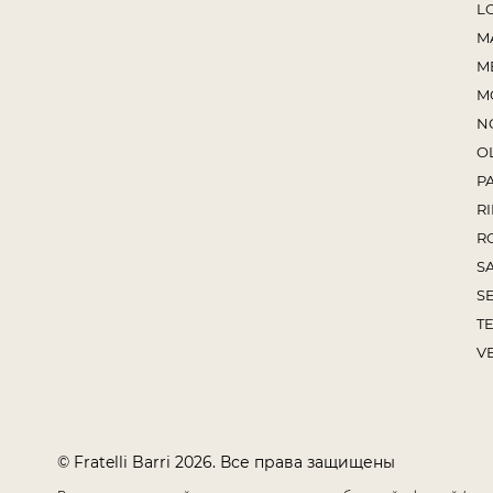
L
M
M
M
N
O
P
RI
R
S
S
TE
V
© Fratelli Barri 2026. Все права защищены