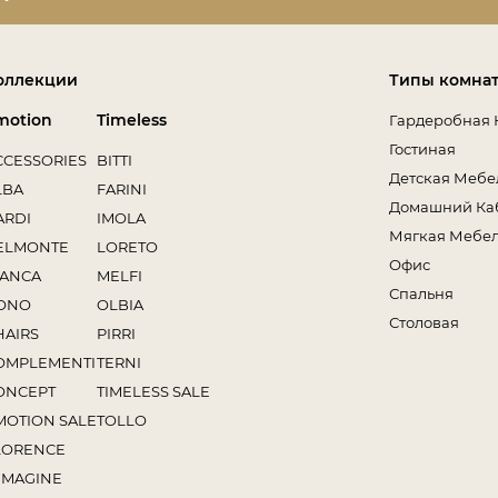
оллекции
Типы комна
motion
Timeless
Гардеробная 
Гостиная
CCESSORIES
BITTI
Детская Мебе
LBA
FARINI
Домашний Ка
ARDI
IMOLA
Мягкая Мебе
ELMONTE
LORETO
Офис
IANCA
MELFI
Спальня
ONO
OLBIA
Столовая
HAIRS
PIRRI
OMPLEMENTI
TERNI
ONCEPT
TIMELESS SALE
MOTION SALE
TOLLO
LORENCE
MMAGINE