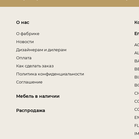
О нас
К
E
О фабрике
Новости
A
Дизайнерам и дилерам
A
Оплата
B
Как сделать заказ
B
Политика конфиденциальности
B
Соглашение
B
C
Мебель в наличии
C
C
Распродажа
E
F
I