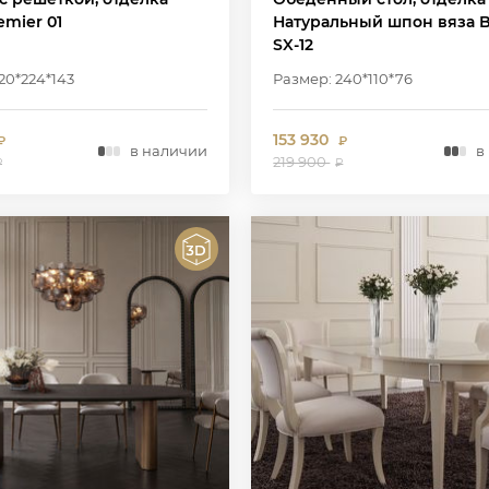
emier 01
Натуральный шпон вяза B
SX-12
20*224*143
Размер: 240*110*76
153 930
₽
₽
в наличии
в
219 900
₽
₽