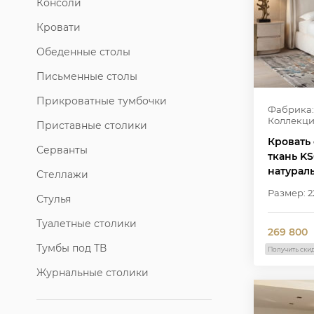
Консоли
Кровати
Обеденные столы
Письменные столы
Прикроватные тумбочки
Фабрика:
Коллекци
Приставные столики
Кровать 
Серванты
ткань KS
натурал
Стеллажи
Размер: 22
Стулья
Туалетные столики
269 800
Тумбы под ТВ
Получить ски
Журнальные столики