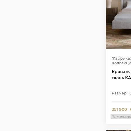
Фабрика:
Коллекци
Кровать 
ткань KA1
Размер: 19
251 900
Получить ски