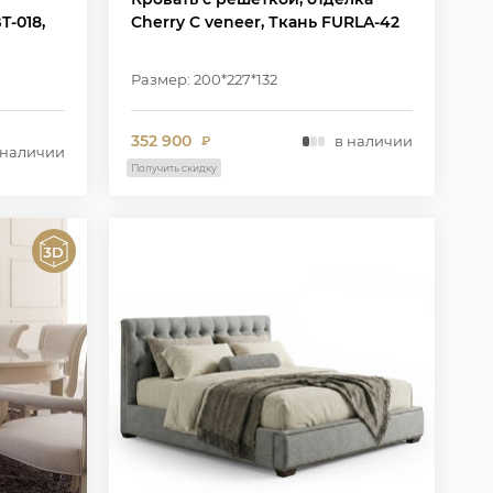
T-018,
Cherry C veneer, Ткань FURLA-42
Размер: 200*227*132
352 900
в наличии
₽
 наличии
Получить скидку