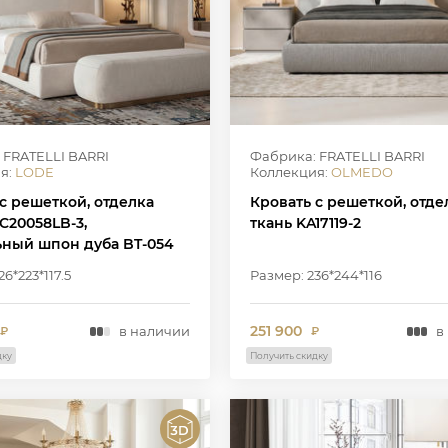
 FRATELLI BARRI
Фабрика: FRATELLI BARRI
я:
LODE
Коллекция:
OLMEDO
с решеткой, отделка
Кровать с решеткой, отде
C20058LB-3,
ткань KA17119-2
ьный шпон дуба BT-054
6*223*117.5
Размер: 236*244*116
251 900
в наличии
в
₽
₽
дку
Получить скидку