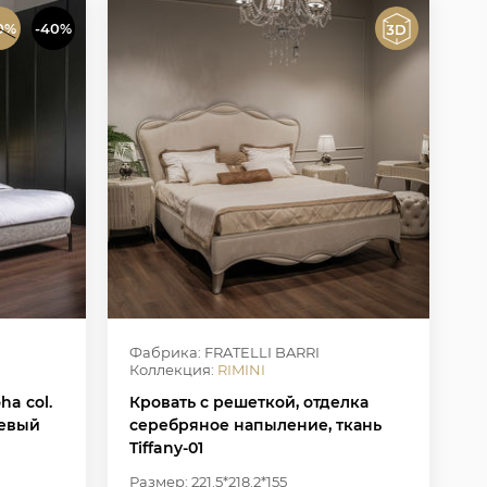
0%
-40%
Фабрика: FRATELLI BARRI
Коллекция:
RIMINI
ha col.
Кровать с решеткой, отделка
цевый
серебряное напыление, ткань
Tiffany-01
Размер: 221.5*218.2*155