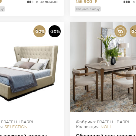
156 900
в наличии
в
₽
₽
дку
Получить скидку
-20%
-30%
-2
 FRATELLI BARRI
Фабрика: FRATELLI BARRI
я:
SELECTION
Коллекция:
NOLI
с решеткой, отделка
Обеденный стол, отделка