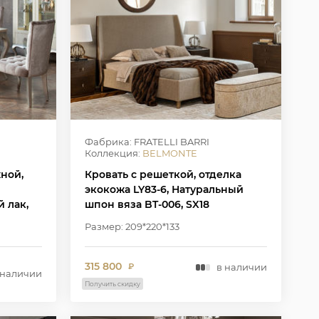
Фабрика: FRATELLI BARRI
Коллекция:
BELMONTE
ной,
Кровать с решеткой, отделка
экокожа LY83-6, Натуральный
 лак,
шпон вяза BT-006, SX18
Размер: 209*220*133
315 800
в наличии
₽
 наличии
Получить скидку