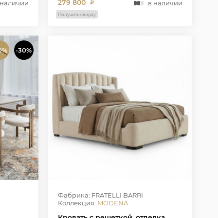
279 800
 наличии
в наличии
₽
Получить скидку
0%
-30%
Фабрика: FRATELLI BARRI
Коллекция:
MODENA
Кровать с решеткой, отделка