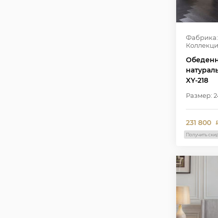
Фабрика:
Коллекци
Обеденн
натураль
XY-218
Размер: 2
231 800
Получить ски