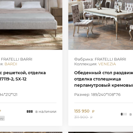
 FRATELLI BARRI
Фабрика: FRATELLI BARRI
я:
BARDI
Коллекция:
VENEZIA
с решеткой, отделка
Обеденный стол раздвиж
7119-2, SX-12
отделка столешница
перламутровый кремовый
основание серебряное
4*212*121
Размер: 189/240*108*76
напыление
155 950
в наличии
₽
₽
в
311 900
₽
дку