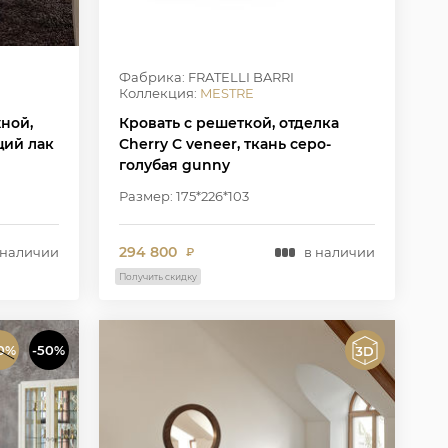
Фабрика: FRATELLI BARRI
Коллекция:
MESTRE
ной,
Кровать с решеткой, отделка
щий лак
Cherry C veneer, ткань серо-
голубая gunny
Размер: 175*226*103
294 800
 наличии
в наличии
₽
Получить скидку
0%
-50%