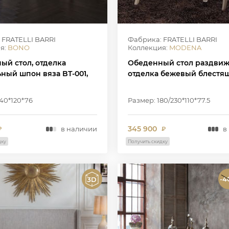
 FRATELLI BARRI
Фабрика: FRATELLI BARRI
я:
BONO
Коллекция:
MODENA
ый стол, отделка
Обеденный стол раздвиж
ный шпон вяза BT-001,
отделка бежевый блестя
40*120*76
Размер: 180/230*110*77.5
345 900
в наличии
в
₽
₽
дку
Получить скидку
-4