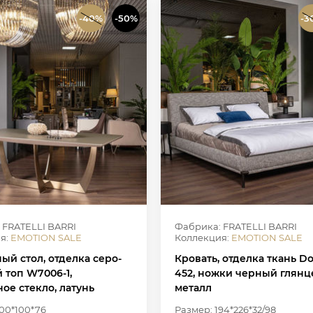
-40%
-50%
-3
 FRATELLI BARRI
Фабрика: FRATELLI BARRI
я:
EMOTION SALE
Коллекция:
EMOTION SALE
ый стол, отделка серо-
Кровать, отделка ткань Do
 топ W7006-1,
452, ножки черный глян
ое стекло, латунь
металл
00*100*76
Размер: 194*226*32/98