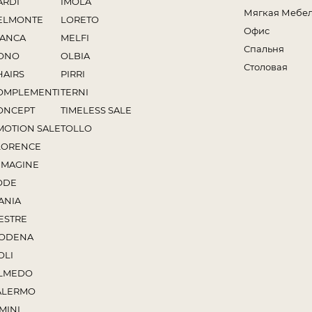
ARDI
IMOLA
Мягкая Мебе
ELMONTE
LORETO
Офис
IANCA
MELFI
Спальня
ONO
OLBIA
Столовая
HAIRS
PIRRI
OMPLEMENTI
TERNI
ONCEPT
TIMELESS SALE
MOTION SALE
TOLLO
LORENCE
MMAGINE
ODE
ANIA
ESTRE
ODENA
OLI
LMEDO
ALERMO
MINI