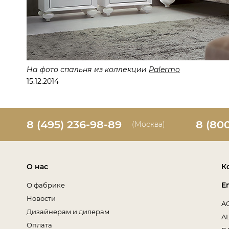
На фото спальня из коллекции
Palermo
15.12.2014
8 (495) 236-98-89
8 (80
(Москва)
О нас
К
E
О фабрике
Новости
A
Дизайнерам и дилерам
A
Оплата