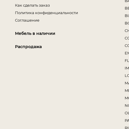
B
Как сделать заказ
B
Политика конфиденциальности
B
Соглашение
B
C
Мебель в наличии
C
C
Распродажа
E
F
I
L
M
M
M
N
O
P
RI