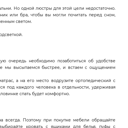
ьни. Но одной люстры для этой цели недостаточно.
ик или бра, чтобы вы могли почитать перед сном,
шенным светом.
одсветкой.
вую очередь необходимо позаботиться об удобстве
асе мы высыпаемся быстрее, и встаем с ощущением
атрас, а на его место водрузите ортопедический с
я под каждого человека в отдельности, удерживая
ловинке спать будет комфортно.
на всегда. Поэтому при покупке мебели обращайте
 выбирайте
кровать
с ящиками для белья,
пуфы
с