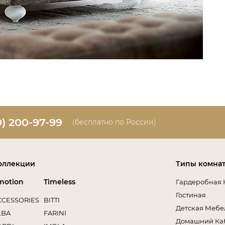
0) 200-97-99
(бесплатно по России)
оллекции
Типы комна
motion
Timeless
Гардеробная 
Гостиная
CCESSORIES
BITTI
Детская Мебе
LBA
FARINI
Домашний Ка