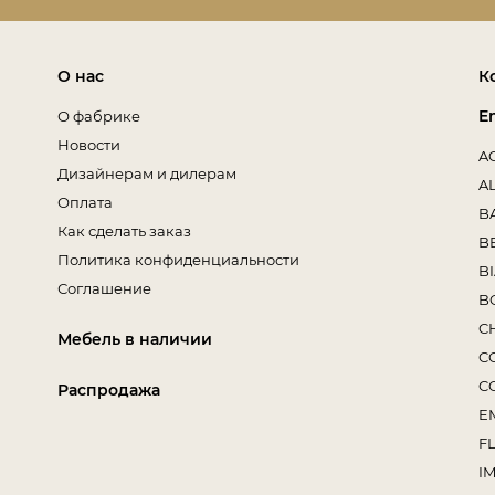
О нас
К
E
О фабрике
Новости
A
Дизайнерам и дилерам
A
Оплата
B
Как сделать заказ
B
Политика конфиденциальности
B
Соглашение
B
C
Мебель в наличии
C
C
Распродажа
E
F
I