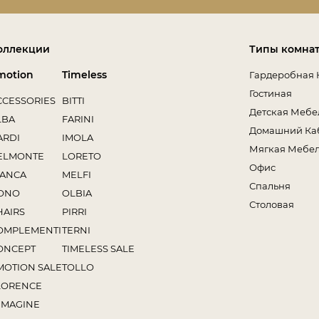
оллекции
Типы комна
motion
Timeless
Гардеробная 
Гостиная
CCESSORIES
BITTI
Детская Мебе
LBA
FARINI
Домашний Ка
ARDI
IMOLA
Мягкая Мебе
ELMONTE
LORETO
Офис
IANCA
MELFI
Спальня
ONO
OLBIA
Столовая
HAIRS
PIRRI
OMPLEMENTI
TERNI
ONCEPT
TIMELESS SALE
MOTION SALE
TOLLO
LORENCE
MMAGINE