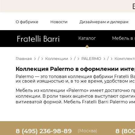
О фабрике
Новости
Дизайнерам и дилерам
!!
Каталог
Мебель в
Главная
/
Коллекции
/
PALERMO
/
Комплект
Коллекция Palermo в оформлении инт
Palermo — это топовая коллекция фабрики Fratelli 
их своей изящностью и, в то же время, удобством и
Мебель из коллекции «Palermo» имеет достаточно п
коллекции. В роли таких акцентов выступают ориг
витиеватой формой. Мебель Fratelli Barri Palermo 
8 (495) 236-98-89
8 (80
(Москва)