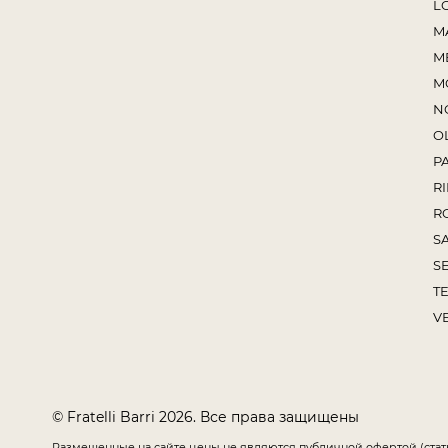
L
M
M
M
N
O
P
RI
R
S
S
TE
V
© Fratelli Barri 2026. Все права защищены
Размещенные на сайте цены не являются публичной офертой (стат