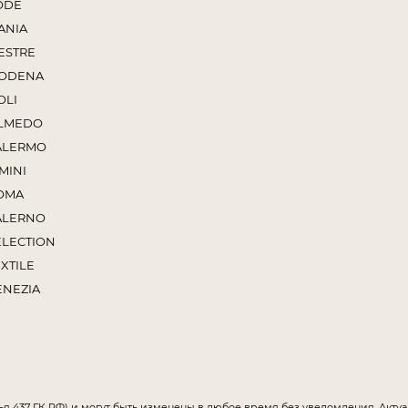
ODE
ANIA
ESTRE
ODENA
OLI
LMEDO
ALERMO
MINI
OMA
ALERNO
ELECTION
XTILE
ENEZIA
ья 437 ГК РФ) и могут быть изменены в любое время без уведомления. Акт