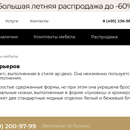
Услуги
Контакты
8 (495) 236-9
 наличии
Комплекты мебели
Распродажа
ы мебели
ерьеров
Barri, выполненная в стиле ар-деко. Она неизменно пользуе
сполнения.
ростые сдержанные формы, но при этом она украшена брос
инальные ножки, выполненные в форме «луковиц» и хроми
имеет две стандартные модные отделки: белый и бежевый б
0) 200-97-99
(бесплатно по России)