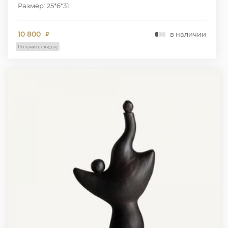
Размер: 25*6*31
10 800
в наличии
₽
Получить скидку