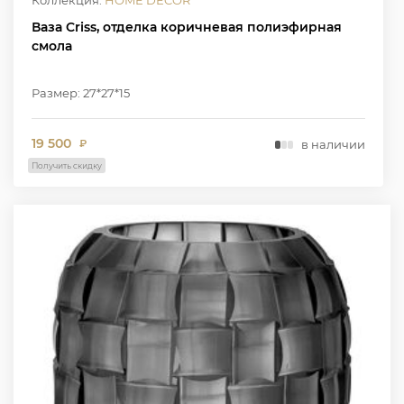
Коллекция:
HOME DECOR
Ваза Criss, отделка коричневая полиэфирная
смола
Размер: 27*27*15
19 500
в наличии
₽
Получить скидку