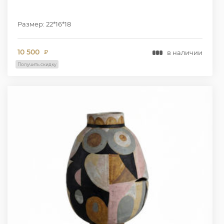
Размер: 22*16*18
10 500
в наличии
₽
Получить скидку