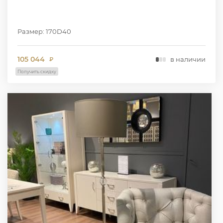
Размер: 170D40
105 044
в наличии
₽
Получить скидку