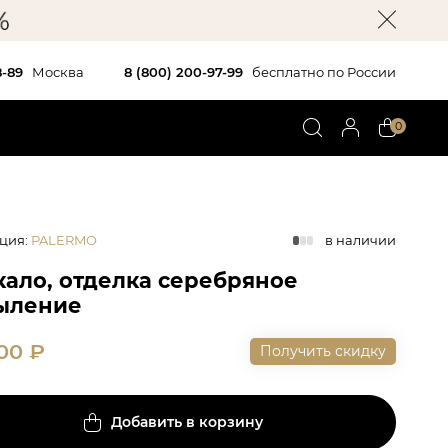
8-89
Москва
8 (800) 200-97-99
бесплатно по России
0
ция
:
PALERMO
в наличии
кало, отделка серебряное
ыление
300
₽
Получить скидку
Добавить в корзину