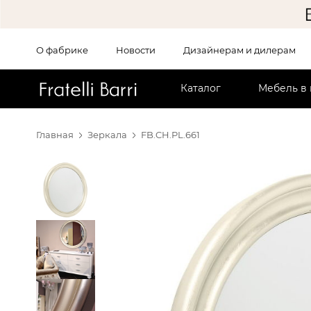
О фабрике
Новости
Дизайнерам и дилерам
!!
Каталог
Мебель в
Главная
Зеркала
FB.CH.PL.661