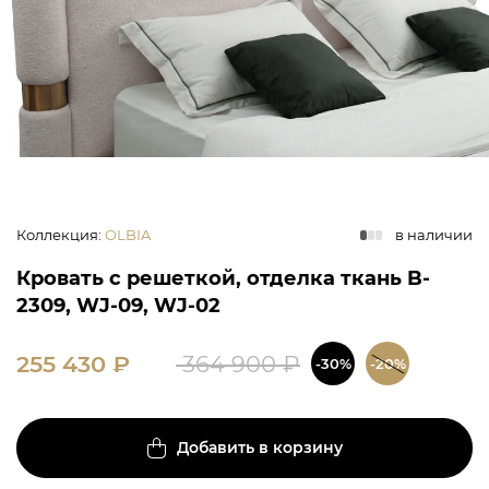
Коллекция
:
OLBIA
в наличии
Кровать с решеткой, отделка ткань B-
2309, WJ-09, WJ-02
255 430
₽
364 900
₽
-30%
-20%
Добавить в корзину