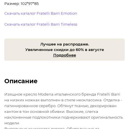
Размер: 102*97*85
Скачать каталог Fratelli Barri Emotion
Скачать каталог Fratelli Barri Timeless
Лучшее на распродаже.
Увеличенные скидки до 60% в августе
Подробнее
Описание
Изящное кресло Modena итальянского бренда Fratelli Barri
на низких ножках выполнен в стиле неоклассика. Отделка -
патинированное серебро. Обтянут тканью, декорирован
кантом в тон основной обивки. Высокие, слегка
наклоненные подлокотники подчеркивают оригинальность
модели.
Выполнено из массива дерева. Обито тканью из