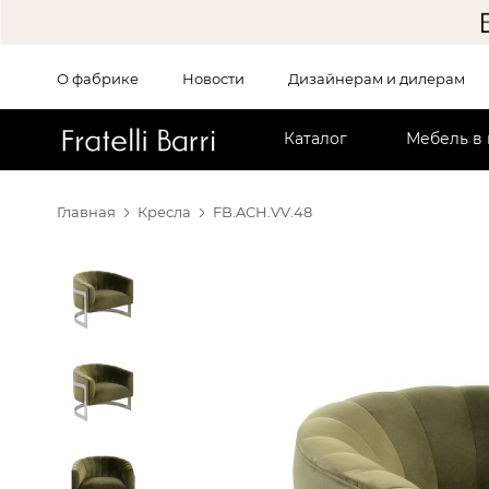
О фабрике
Новости
Дизайнерам и дилерам
!!
Каталог
Мебель в
Главная
Кресла
FB.ACH.VV.48