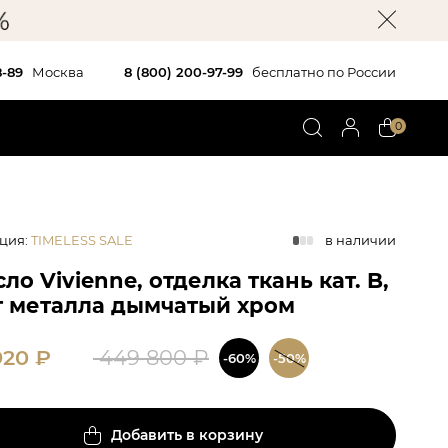
8-89
Москва
8 (800) 200-97-99
бесплатно по России
0
ция
:
TIMELESS SALE
в наличии
ло Vivienne, отделка ткань кат. B,
т металла дымчатый хром
920
₽
449 800
₽
-60%
-50%
Добавить в корзину