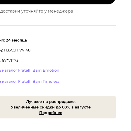
доставки уточняйте у менеджера
ия:
24 месяца
: FB.ACH.VV.48
л
 87*71*73
 каталог Fratelli Barri Emotion
 каталог Fratelli Barri Timeless
Лучшее на распродаже.
Увеличенные скидки до 60% в августе
Подробнее