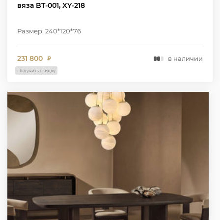
вяза BT-001, XY-218
Размер: 240*120*76
231 800
в наличии
₽
Получить скидку