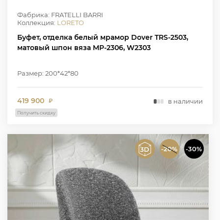
Фабрика: FRATELLI BARRI
Коллекция:
LORETO
Буфет, отделка белый мрамор Dover TRS-2503,
матовый шпон вяза MP-2306, W2303
Размер: 200*42*80
419 900
в наличии
₽
Получить скидку
-20%
-30%