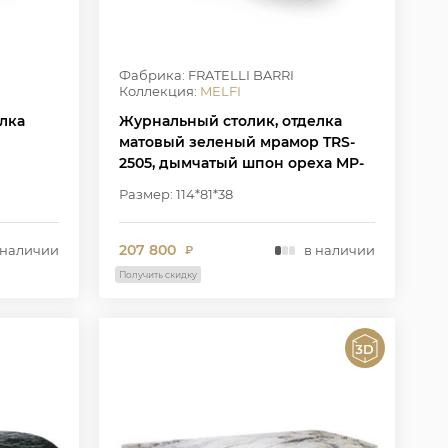
Фабрика: FRATELLI BARRI
Коллекция:
MELFI
лка
Журнальный столик, отделка
матовый зеленый мрамор TRS-
2505, дымчатый шпон ореха MP-
02
Размер: 114*81*38
207 800
 наличии
в наличии
₽
Получить скидку