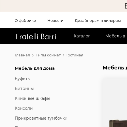
О фабрике
Новости
Дизайнерам и дилерам
!!
Каталог
Мебель в
Главная
Типы комнат
Гостиная
Мебель 
Мебель для дома
Буфеты
Витрины
Книжные шкафы
Консоли
Прикроватные тумбочки