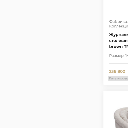
Фабрика:
Коллекци
Журналь
столешн
brown T
Размер: 1
236 800
Получить ски