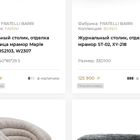
 FRATELLI BARRI
Фабрика: FRATELLI BARRI
я:
FARINI
Коллекция:
BONO
ный столик, отделка
Журнальный столик, отде
ица мрамор Maple
мрамор ST-02, XY-218
RS2103, W2307
40*85*29.5
Размер: 33D100
125 900
в наличии
в
₽
₽
дку
Получить скидку