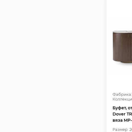
Фабрика:
Коллекци
Буфет, 
Dover T
вяза MP-
Размер: 