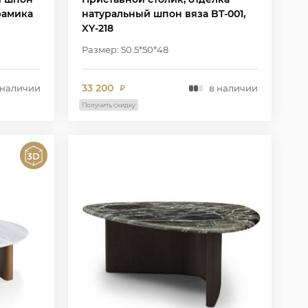
рамика
натуральный шпон вяза BT-001,
XY-218
Размер: 50.5*50*48
33 200
 наличии
в наличии
₽
Получить скидку