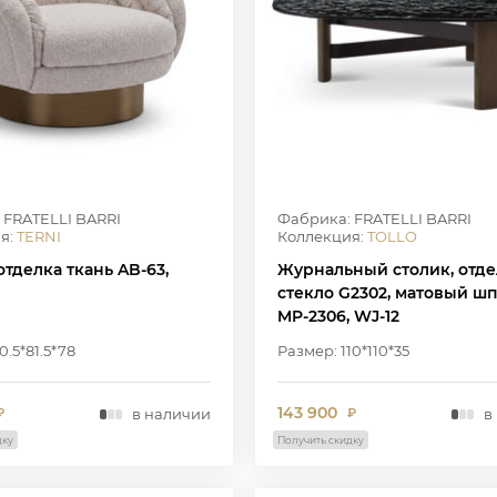
 FRATELLI BARRI
Фабрика: FRATELLI BARRI
я:
TERNI
Коллекция:
TOLLO
отделка ткань AB-63,
Журнальный столик, отде
стекло G2302, матовый ш
MP-2306, WJ-12
0.5*81.5*78
Размер: 110*110*35
143 900
в наличии
в
₽
₽
дку
Получить скидку