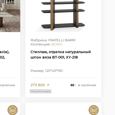
Фабрика: FRATELLI BARRI
Коллекция:
BONO
via),
Стеллаж, отделка натуральный
02,
шпон вяза BT-001, XY-218
Размер: 120*45*190
273 800
 наличии
в наличии
₽
Получить скидку