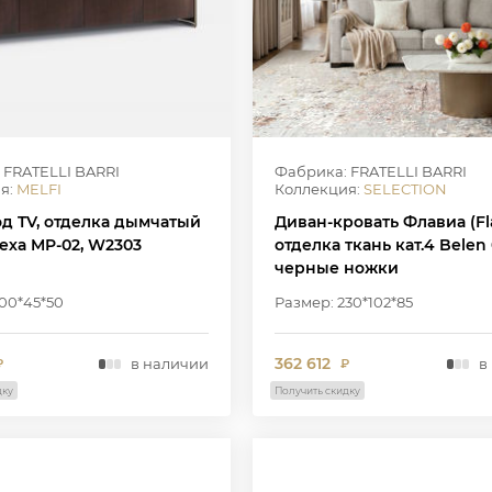
 FRATELLI BARRI
Фабрика: FRATELLI BARRI
я:
MELFI
Коллекция:
SELECTION
од TV, отделка дымчатый
Диван-кровать Флавиа (Fla
еха MP-02, W2303
отделка ткань кат.4 Belen 
черные ножки
00*45*50
Размер: 230*102*85
362 612
в наличии
в
₽
₽
дку
Получить скидку