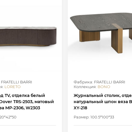
 FRATELLI BARRI
Фабрика: FRATELLI BARRI
я:
LORETO
Коллекция:
BONO
д TV, отделка белый
Журнальный столик, отде
Dover TRS-2503, матовый
натуральный шпон вяза BT
за MP-2306, W2303
XY-218
20*42*50
Размер: 100.5*100*33