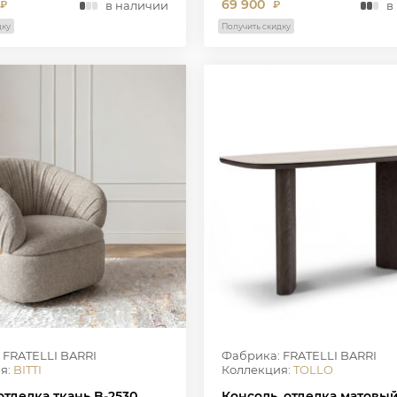
69 900
в наличии
в
₽
₽
дку
Получить скидку
 FRATELLI BARRI
Фабрика: FRATELLI BARRI
я:
BITTI
Коллекция:
TOLLO
отделка ткань B-2530,
Консоль, отделка матовы