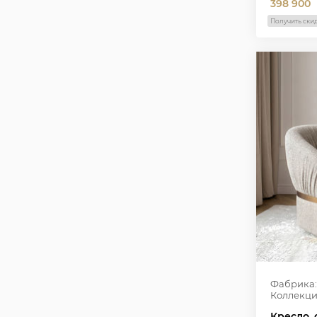
398 900
Получить ски
Фабрика:
Коллекци
Кресло, 