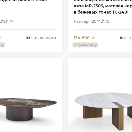
вяза MP-2306, матовая ке
в бежевых тонах TC-2401
2*81*77
Размер: 120*42*75
134 800
в наличии
в
₽
₽
дку
Получить скидку