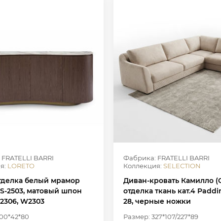
 FRATELLI BARRI
Фабрика: FRATELLI BARRI
я:
LORETO
Коллекция:
SELECTION
отделка белый мрамор
Диван-кровать Камилло (C
RS-2503, матовый шпон
отделка ткань кат.4 Padd
2306, W2303
28, черные ножки
200*42*80
Размер: 327*107/227*89