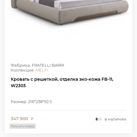
Фабрика: FRATELLI BARRI
Коллекция:
MELFI
Кровать с решеткой, отделка эко-кожа FB-11,
W2303
Размер: 216*238*92.5
347 900
в наличии
₽
Получить скидку