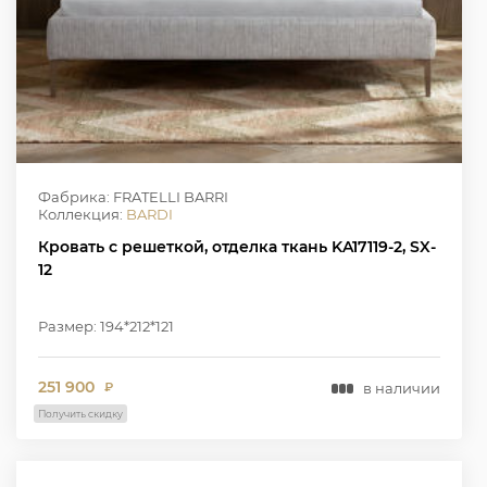
Фабрика: FRATELLI BARRI
Коллекция:
BARDI
Кровать с решеткой, отделка ткань KA17119-2, SX-
12
Размер: 194*212*121
251 900
в наличии
₽
Получить скидку