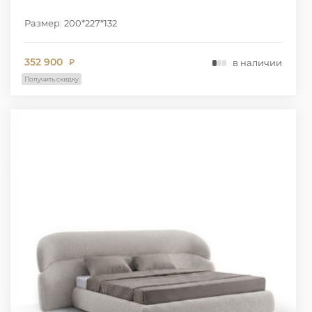
Размер: 200*227*132
352 900
в наличии
₽
Получить скидку