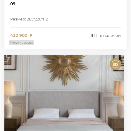
09
Размер: 285*226*112
430 900
в наличии
₽
Получить скидку