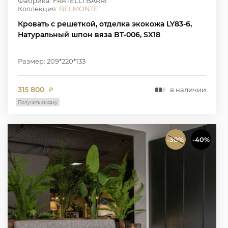
Фабрика: FRATELLI BARRI
Коллекция:
BELMONTE
Кровать с решеткой, отделка экокожа LY83-6,
Натуральный шпон вяза BT-006, SX18
Размер: 209*220*133
315 800
в наличии
₽
Получить скидку
-30%
-40%