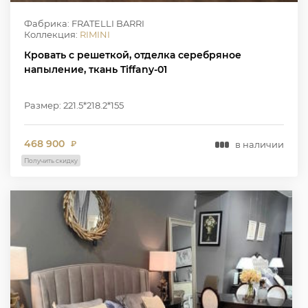
Фабрика: FRATELLI BARRI
Коллекция:
RIMINI
Кровать с решеткой, отделка серебряное
напыление, ткань Tiffany-01
Размер: 221.5*218.2*155
468 900
в наличии
₽
Получить скидку