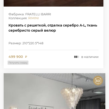
Фабрика: FRATELLI BARRI
Коллекция:
RIMINI
Кровать с решеткой, отделка серебро A-L, ткань
серебристо серый велюр
Размер: 210*220.5*148
499 900
в наличии
₽
Получить скидку