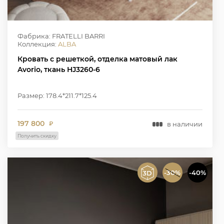
Фабрика: FRATELLI BARRI
Коллекция:
ALBA
Кровать с решеткой, отделка матовый лак
Avorio, ткань HJ3260-6
Размер: 178.4*211.7*125.4
197 800
в наличии
₽
Получить скидку
-30%
-40%