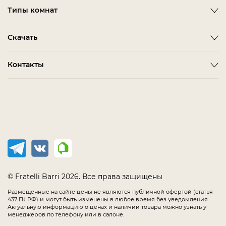
Emotion
Timeless
Типы комнат
Дизайнерам и дилерам
Оплата
ACCESSORIES
BITTI
Гардеробная Комната
Скачать
Как сделать заказ
ALBA
FARINI
Гостиная
Политика конфиденциальности
BARDI
IMOLA
3D-модели мебели
Контакты
Детская Мебель
Соглашение
BELMONTE
LORETO
Каталог Fratelli Barri
Домашний Кабинет
Салоны в России
Мебель в наличии
BIANCA
MELFI
Каталог отделок
Мягкая Мебель
Распродажа
BONO
OLBIA
Офис
CHAIRS
PIRRI
Спальня
COMPLEMENTI
TERNI
Столовая
CONCEPT
TIMELESS SALE
EMOTION SALE
TOLLO
© Fratelli Barri 2026. Все права защищены
FLORENCE
Размещенные на сайте цены не являются публичной офертой (статья
437 ГК РФ) и могут быть изменены в любое время без уведомления.
IMMAGINE
Актуальную информацию о ценах и наличии товара можно узнать у
менеджеров по телефону или в салоне.
LODE