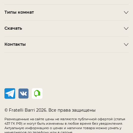
Новости
Emotion
Timeless
Типы комнат
Дизайнерам и дилерам
Оплата
ACCESSORIES
BITTI
Гардеробная Комната
Скачать
Как сделать заказ
ALBA
FARINI
Гостиная
Политика конфиденциальности
BARDI
IMOLA
3D-модели мебели
Контакты
Детская Мебель
Соглашение
BELMONTE
LORETO
Каталог Fratelli Barri
Домашний Кабинет
Салоны в России
Мебель в наличии
BIANCA
MELFI
Каталог отделок
Мягкая Мебель
Распродажа
BONO
OLBIA
Офис
CHAIRS
PIRRI
Спальня
COMPLEMENTI
TERNI
Столовая
CONCEPT
TIMELESS SALE
EMOTION SALE
TOLLO
© Fratelli Barri 2026. Все права защищены
FLORENCE
Размещенные на сайте цены не являются публичной офертой (статья
437 ГК РФ) и могут быть изменены в любое время без уведомления.
IMMAGINE
Актуальную информацию о ценах и наличии товара можно узнать у
менеджеров по телефону или в салоне.