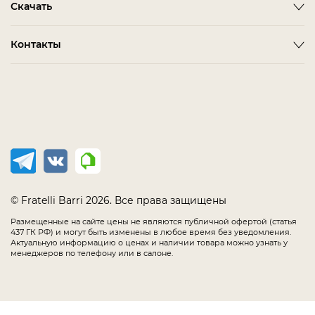
Скачать
Как сделать заказ
ALBA
FARINI
Гостиная
Политика конфиденциальности
BARDI
IMOLA
3D-модели мебели
Контакты
Детская Мебель
Соглашение
BELMONTE
LORETO
Каталог Fratelli Barri
Домашний Кабинет
Салоны в России
Мебель в наличии
BIANCA
MELFI
Каталог отделок
Мягкая Мебель
Распродажа
BONO
OLBIA
Офис
CHAIRS
PIRRI
Спальня
COMPLEMENTI
TERNI
Столовая
CONCEPT
TIMELESS SALE
EMOTION SALE
TOLLO
© Fratelli Barri 2026. Все права защищены
FLORENCE
Размещенные на сайте цены не являются публичной офертой (статья
437 ГК РФ) и могут быть изменены в любое время без уведомления.
IMMAGINE
Актуальную информацию о ценах и наличии товара можно узнать у
менеджеров по телефону или в салоне.
LODE
MANIA
MESTRE