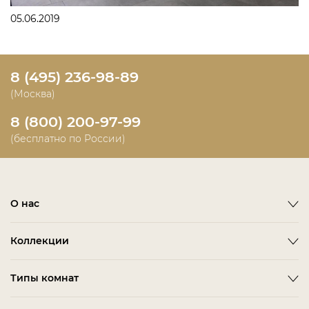
05.06.2019
8 (495) 236-98-89
(Москва)
8 (800) 200-97-99
(бесплатно по России)
О нас
О фабрике
Коллекции
Новости
Emotion
Timeless
Типы комнат
Дизайнерам и дилерам
Оплата
ACCESSORIES
BITTI
Гардеробная Комната