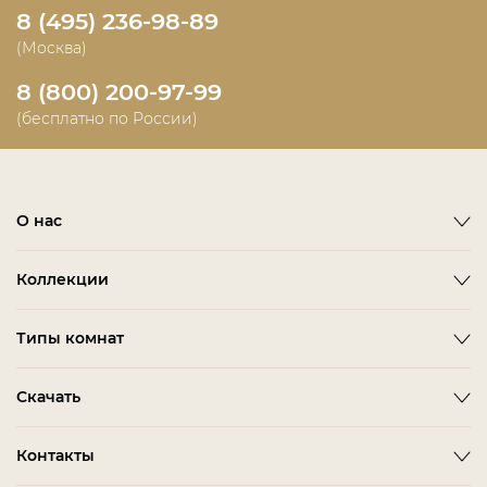
8 (495) 236-98-89
(Москва)
8 (800) 200-97-99
(бесплатно по России)
О нас
О фабрике
Коллекции
Новости
Emotion
Timeless
Типы комнат
Дизайнерам и дилерам
Оплата
ACCESSORIES
BITTI
Гардеробная Комната
Скачать
Как сделать заказ
ALBA
FARINI
Гостиная
Политика конфиденциальности
BARDI
IMOLA
3D-модели мебели
Контакты
Детская Мебель
Соглашение
BELMONTE
LORETO
Каталог Fratelli Barri