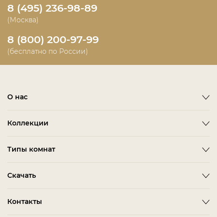
8 (495) 236-98-89
(Москва)
8 (800) 200-97-99
(бесплатно по России)
О нас
О фабрике
Коллекции
Новости
Emotion
Timeless
Типы комнат
Дизайнерам и дилерам
Оплата
ACCESSORIES
BITTI
Гардеробная Комната
Скачать
Как сделать заказ
ALBA
FARINI
Гостиная
Политика конфиденциальности
BARDI
IMOLA
3D-модели мебели
Контакты
Детская Мебель
Соглашение
BELMONTE
LORETO
Каталог Fratelli Barri