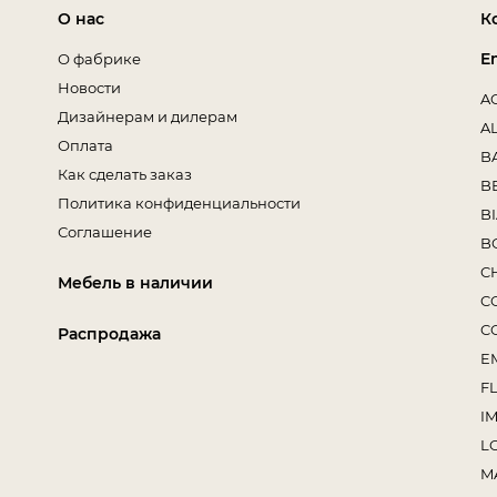
О нас
К
E
О фабрике
Новости
A
Дизайнерам и дилерам
A
Оплата
B
Как сделать заказ
B
Политика конфиденциальности
B
Соглашение
B
C
Мебель в наличии
C
C
Распродажа
E
F
I
L
M