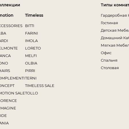
оллекции
Типы комна
motion
Timeless
Гардеробная 
Гостиная
CCESSORIES
BITTI
Детская Мебе
LBA
FARINI
Домашний Ка
ARDI
IMOLA
Мягкая Мебе
ELMONTE
LORETO
Офис
IANCA
MELFI
Спальня
ONO
OLBIA
Столовая
HAIRS
PIRRI
OMPLEMENTI
TERNI
ONCEPT
TIMELESS SALE
MOTION SALE
TOLLO
LORENCE
MMAGINE
ODE
ANIA