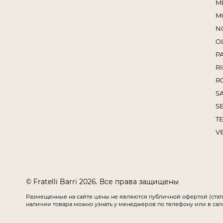
M
M
N
O
P
RI
R
S
S
TE
V
© Fratelli Barri 2026. Все права защищены
Размещенные на сайте цены не являются публичной офертой (стат
наличии товара можно узнать у менеджеров по телефону или в сал