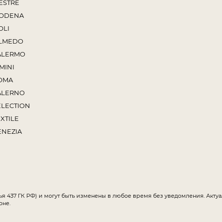
ESTRE
ODENA
OLI
LMEDO
ALERMO
MINI
OMA
ALERNO
ELECTION
XTILE
ENEZIA
ья 437 ГК РФ) и могут быть изменены в любое время без уведомления. Акт
оне.