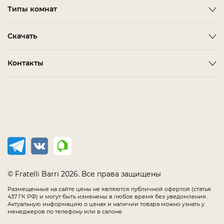
Emotion
Timeless
Типы комнат
Дизайнерам и дилерам
Оплата
ACCESSORIES
BITTI
Гардеробная Комната
Скачать
Как сделать заказ
ALBA
FARINI
Гостиная
Политика конфиденциальности
BARDI
IMOLA
3D-модели мебели
Контакты
Детская Мебель
Соглашение
BELMONTE
LORETO
Каталог Fratelli Barri
Домашний Кабинет
Салоны в России
Мебель в наличии
BIANCA
MELFI
Каталог отделок
Мягкая Мебель
Распродажа
BONO
OLBIA
Офис
CHAIRS
PIRRI
Спальня
COMPLEMENTI
TERNI
Столовая
CONCEPT
TIMELESS SALE
EMOTION SALE
TOLLO
© Fratelli Barri 2026. Все права защищены
FLORENCE
Размещенные на сайте цены не являются публичной офертой (статья
437 ГК РФ) и могут быть изменены в любое время без уведомления.
IMMAGINE
Актуальную информацию о ценах и наличии товара можно узнать у
менеджеров по телефону или в салоне.
LODE