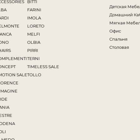
CCESSORIES
BITTI
Детская Мебе
LBA
FARINI
Домашний Ка
ARDI
IMOLA
Мягкая Мебе
ELMONTE
LORETO
Офис
IANCA
MELFI
Спальня
ONO
OLBIA
Столовая
HAIRS
PIRRI
OMPLEMENTI
TERNI
ONCEPT
TIMELESS SALE
MOTION SALE
TOLLO
LORENCE
MMAGINE
ODE
ANIA
ESTRE
ODENA
OLI
LMEDO