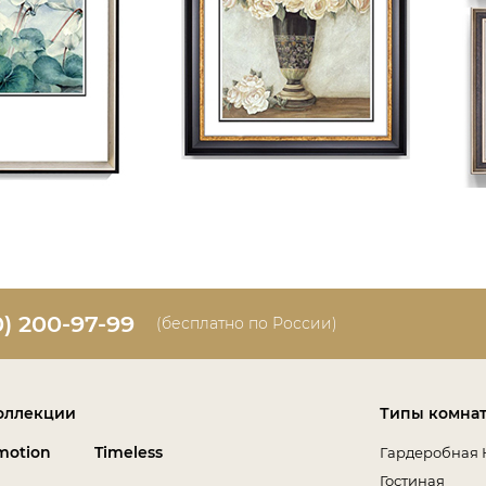
0) 200-97-99
(бесплатно по России)
оллекции
Типы комна
motion
Timeless
Гардеробная 
Гостиная