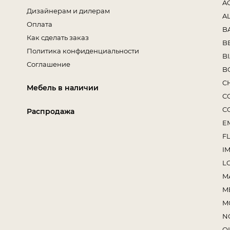
A
Дизайнерам и дилерам
A
Оплата
B
Как сделать заказ
B
Политика конфиденциальности
B
Соглашение
B
C
Мебель в наличии
C
C
Распродажа
E
F
I
L
M
M
M
N
O