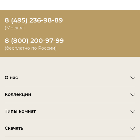
8 (495) 236-98-89
(Москва)
8 (800) 200-97-99
(бесплатно по России)
О нас
О фабрике
Коллекции
Новости
Emotion
Timeless
Типы комнат
Дизайнерам и дилерам
Оплата
ACCESSORIES
BITTI
Гардеробная Комната
Скачать
Как сделать заказ
ALBA
FARINI
Гостиная