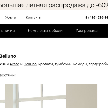
Услуги
Контакты
8 (495) 236-9
 наличии
Комплекты мебели
Распродажа
Belluno
екций
Prato
и
Belluno
: кровати, тумбочки, комоды, гардеробы
востями!