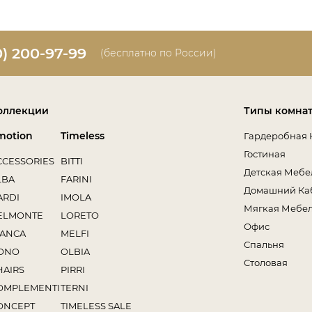
0) 200-97-99
(бесплатно по России)
оллекции
Типы комна
motion
Timeless
Гардеробная 
Гостиная
CCESSORIES
BITTI
Детская Мебе
LBA
FARINI
Домашний Ка
ARDI
IMOLA
Мягкая Мебе
ELMONTE
LORETO
Офис
IANCA
MELFI
Спальня
ONO
OLBIA
Столовая
HAIRS
PIRRI
OMPLEMENTI
TERNI
ONCEPT
TIMELESS SALE