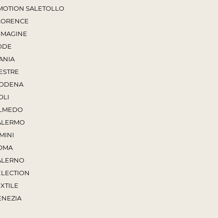
MOTION SALE
TOLLO
LORENCE
MMAGINE
ODE
ANIA
ESTRE
ODENA
OLI
LMEDO
ALERMO
MINI
OMA
ALERNO
ELECTION
XTILE
ENEZIA