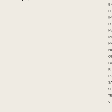
E
F
I
L
M
M
M
N
O
P
RI
R
S
S
TE
V