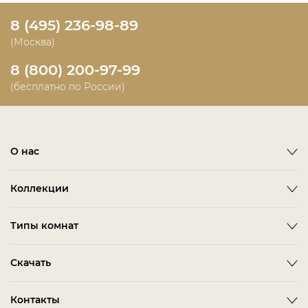
8 (495) 236-98-89
(Москва)
8 (800) 200-97-99
(бесплатно по России)
О нас
О фабрике
Коллекции
Новости
Emotion
Timeless
Типы комнат
Дизайнерам и дилерам
Оплата
ACCESSORIES
BITTI
Гардеробная Комната
Скачать
Как сделать заказ
ALBA
FARINI
Гостиная
Политика конфиденциальности
BARDI
IMOLA
3D-модели мебели
Контакты
Детская Мебель