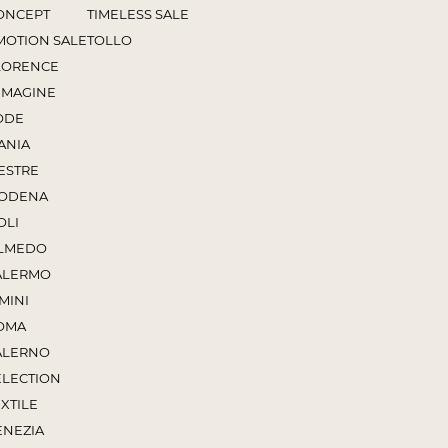
ONCEPT
TIMELESS SALE
MOTION SALE
TOLLO
LORENCE
MMAGINE
ODE
ANIA
ESTRE
ODENA
OLI
LMEDO
ALERMO
MINI
OMA
ALERNO
ELECTION
XTILE
ENEZIA