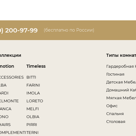
0) 200-97-99
(бесплатно по России)
оллекции
Типы комна
motion
Timeless
Гардеробная 
Гостиная
CCESSORIES
BITTI
Детская Мебе
LBA
FARINI
Домашний Ка
ARDI
IMOLA
Мягкая Мебе
ELMONTE
LORETO
Офис
IANCA
MELFI
Спальня
ONO
OLBIA
Столовая
HAIRS
PIRRI
OMPLEMENTI
TERNI