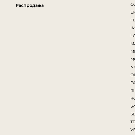
C
Распродажа
E
F
I
L
M
M
M
N
O
P
RI
R
S
S
TE
V