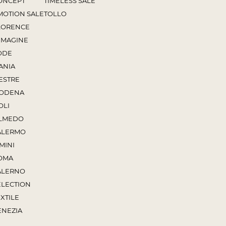
ONCEPT
TIMELESS SALE
MOTION SALE
TOLLO
LORENCE
MMAGINE
ODE
ANIA
ESTRE
ODENA
OLI
LMEDO
ALERMO
MINI
OMA
ALERNO
ELECTION
XTILE
ENEZIA