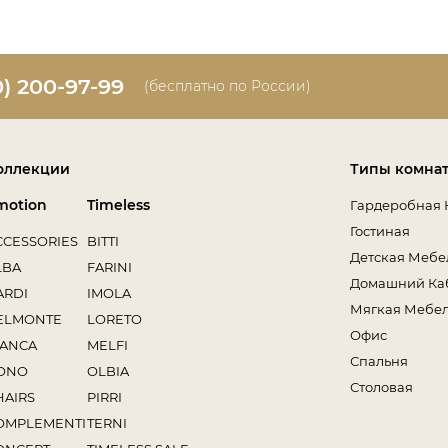
0) 200-97-99
(бесплатно по России)
оллекции
Типы комна
motion
Timeless
Гардеробная 
Гостиная
CCESSORIES
BITTI
Детская Мебе
LBA
FARINI
Домашний Ка
ARDI
IMOLA
Мягкая Мебе
ELMONTE
LORETO
Офис
IANCA
MELFI
Спальня
ONO
OLBIA
Столовая
HAIRS
PIRRI
OMPLEMENTI
TERNI