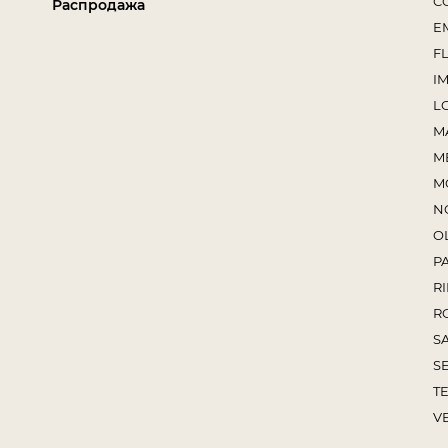
C
Распродажа
E
F
I
L
M
M
M
N
O
P
RI
R
S
S
TE
V