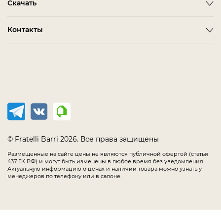
Скачать
Как сделать заказ
ALBA
FARINI
Гостиная
Политика конфиденциальности
BARDI
IMOLA
3D-модели мебели
Контакты
Детская Мебель
Соглашение
BELMONTE
LORETO
Каталог Fratelli Barri
Домашний Кабинет
Салоны в России
Мебель в наличии
BIANCA
MELFI
Каталог отделок
Мягкая Мебель
Распродажа
BONO
OLBIA
Офис
CHAIRS
PIRRI
Спальня
COMPLEMENTI
TERNI
Столовая
CONCEPT
TIMELESS SALE
EMOTION SALE
TOLLO
© Fratelli Barri 2026. Все права защищены
FLORENCE
Размещенные на сайте цены не являются публичной офертой (статья
437 ГК РФ) и могут быть изменены в любое время без уведомления.
IMMAGINE
Актуальную информацию о ценах и наличии товара можно узнать у
менеджеров по телефону или в салоне.
LODE
MANIA
MESTRE