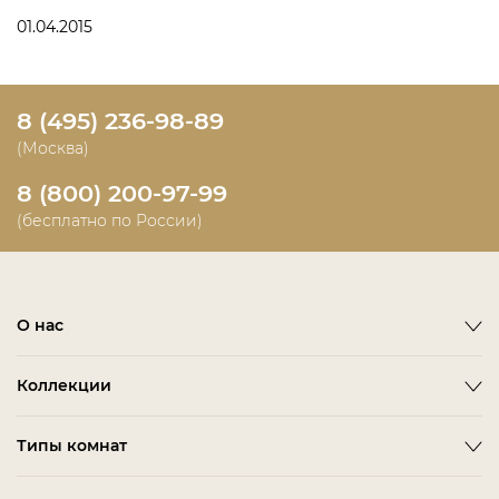
01.04.2015
8 (495) 236-98-89
(Москва)
8 (800) 200-97-99
(бесплатно по России)
О нас
О фабрике
Коллекции
Новости
Emotion
Timeless
Типы комнат
Дизайнерам и дилерам
Оплата
ACCESSORIES
BITTI
Гардеробная Комната