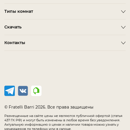
Новости
Emotion
Timeless
Типы комнат
Дизайнерам и дилерам
Оплата
ACCESSORIES
BITTI
Гардеробная Комната
Скачать
Как сделать заказ
ALBA
FARINI
Гостиная
Политика конфиденциальности
BARDI
IMOLA
3D-модели мебели
Контакты
Детская Мебель
Соглашение
BELMONTE
LORETO
Каталог Fratelli Barri
Домашний Кабинет
Салоны в России
Мебель в наличии
BIANCA
MELFI
Каталог отделок
Мягкая Мебель
Распродажа
BONO
OLBIA
Офис
CHAIRS
PIRRI
Спальня
COMPLEMENTI
TERNI
Столовая
CONCEPT
TIMELESS SALE
EMOTION SALE
TOLLO
© Fratelli Barri 2026. Все права защищены
FLORENCE
Размещенные на сайте цены не являются публичной офертой (статья
437 ГК РФ) и могут быть изменены в любое время без уведомления.
IMMAGINE
Актуальную информацию о ценах и наличии товара можно узнать у
менеджеров по телефону или в салоне.