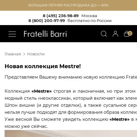
БОЛЬШАЯ ЛЕТНЯЯ РАСПРОДАЖА ДО — 60%
8 (495) 236-98-89
Москва
8 (800) 200-97-99
бесплатно по России
!!
0
Главная
Новости
Новая коллекция Mestre!
Представляем Вашему вниманию новую коллекцию
Frate
Коллекция
«
Mestre
»
строгая и лаконичная, но при этом
модный стиль «неоклассика», который включает как элеме
Шпон вишни (и другие отделки), а также сусальное сер
нельзя лучше подходят для формирования образа коллек
Уже весной Вы сможете увидеть коллекцию
«
Mestre
»
в 
можно уже сейчас.