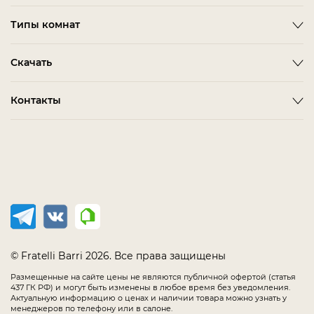
Новости
Emotion
Timeless
Типы комнат
Дизайнерам и дилерам
Оплата
ACCESSORIES
BITTI
Гардеробная Комната
Скачать
Как сделать заказ
ALBA
FARINI
Гостиная
Политика конфиденциальности
BARDI
IMOLA
3D-модели мебели
Контакты
Детская Мебель
Соглашение
BELMONTE
LORETO
Каталог Fratelli Barri
Домашний Кабинет
Салоны в России
Мебель в наличии
BIANCA
MELFI
Каталог отделок
Мягкая Мебель
Распродажа
BONO
OLBIA
Офис
CHAIRS
PIRRI
Спальня
COMPLEMENTI
TERNI
Столовая
CONCEPT
TIMELESS SALE
EMOTION SALE
TOLLO
© Fratelli Barri 2026. Все права защищены
FLORENCE
Размещенные на сайте цены не являются публичной офертой (статья
437 ГК РФ) и могут быть изменены в любое время без уведомления.
IMMAGINE
Актуальную информацию о ценах и наличии товара можно узнать у
менеджеров по телефону или в салоне.