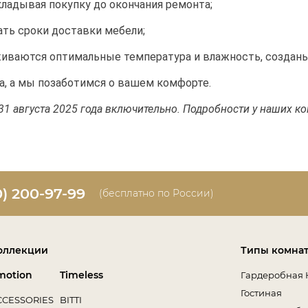
ладывая покупку до окончания ремонта;
ать сроки доставки мебели;
иваются оптимальные температура и влажность, созданы 
а, а мы позаботимся о вашем комфорте.
 августа 2025 года включительно. Подробности у наших консу
0) 200-97-99
(бесплатно по России)
оллекции
Типы комна
motion
Timeless
Гардеробная 
Гостиная
CCESSORIES
BITTI