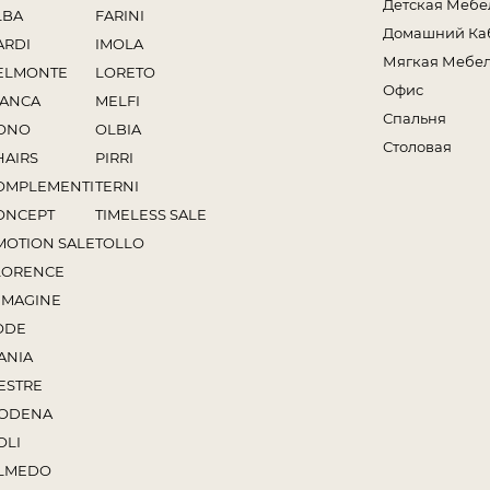
Детская Мебе
LBA
FARINI
Домашний Ка
ARDI
IMOLA
Мягкая Мебе
ELMONTE
LORETO
Офис
IANCA
MELFI
Спальня
ONO
OLBIA
Столовая
HAIRS
PIRRI
OMPLEMENTI
TERNI
ONCEPT
TIMELESS SALE
MOTION SALE
TOLLO
LORENCE
MMAGINE
ODE
ANIA
ESTRE
ODENA
OLI
LMEDO