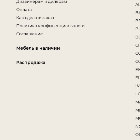
Дизайнерам и дилерам
A
Оплата
B
Как сделать заказ
B
Политика конфиденциальности
B
Соглашение
B
C
Мебель в наличии
C
C
Распродажа
E
F
I
L
M
M
M
N
O