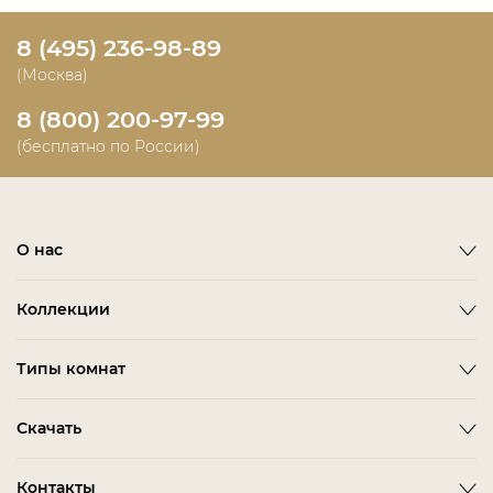
8 (495) 236-98-89
(Москва)
8 (800) 200-97-99
(бесплатно по России)
О нас
О фабрике
Коллекции
Новости
Emotion
Timeless
Типы комнат
Дизайнерам и дилерам
Оплата
ACCESSORIES
BITTI
Гардеробная Комната
Скачать
Как сделать заказ
ALBA
FARINI
Гостиная
Политика конфиденциальности
BARDI
IMOLA
3D-модели мебели
Контакты
Детская Мебель