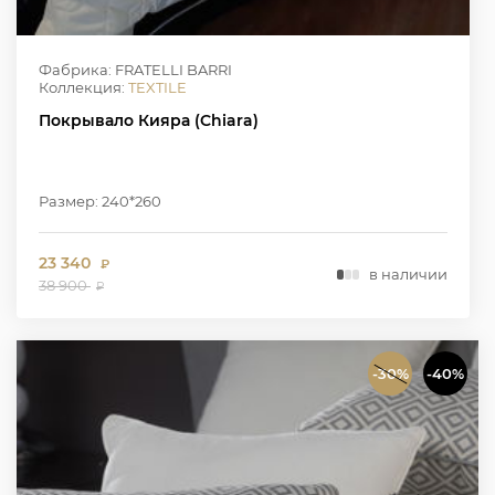
Фабрика: FRATELLI BARRI
Коллекция:
TEXTILE
Покрывало Кияра (Chiara)
Размер: 240*260
23 340
₽
в наличии
38 900
₽
-30%
-40%