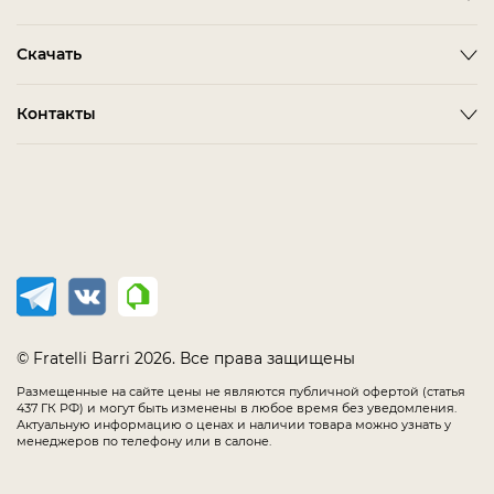
Оплата
ACCESSORIES
BITTI
Гардеробная Комната
Скачать
Как сделать заказ
ALBA
FARINI
Гостиная
Политика конфиденциальности
BARDI
IMOLA
3D-модели мебели
Контакты
Детская Мебель
Соглашение
BELMONTE
LORETO
Каталог Fratelli Barri
Домашний Кабинет
Салоны в России
Мебель в наличии
BIANCA
MELFI
Каталог отделок
Мягкая Мебель
Распродажа
BONO
OLBIA
Офис
CHAIRS
PIRRI
Спальня
COMPLEMENTI
TERNI
Столовая
CONCEPT
TIMELESS SALE
EMOTION SALE
TOLLO
© Fratelli Barri 2026. Все права защищены
FLORENCE
Размещенные на сайте цены не являются публичной офертой (статья
437 ГК РФ) и могут быть изменены в любое время без уведомления.
IMMAGINE
Актуальную информацию о ценах и наличии товара можно узнать у
менеджеров по телефону или в салоне.
LODE
MANIA