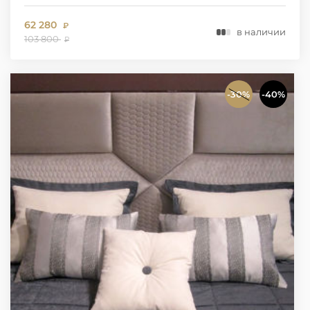
62 280
₽
в наличии
103 800
₽
-30%
-40%