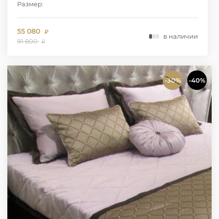
Размер:
55 080
₽
в наличии
91 800
₽
-30%
-40%