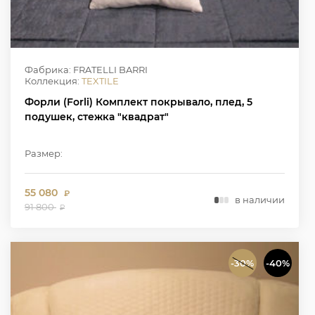
Фабрика: FRATELLI BARRI
Коллекция:
TEXTILE
Форли (Forli) Комплект покрывало, плед, 5
подушек, стежка "квадрат"
Размер:
55 080
₽
в наличии
91 800
₽
-30%
-40%