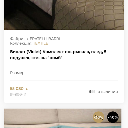
Фабрика: FRATELLI BARRI
Коллекция:
TEXTILE
Виолет (Violet) Комплект покрывало, плед, 5
подушек, стежка "ромб"
Размер:
55 080
₽
в наличии
91 800
₽
-30%
-40%