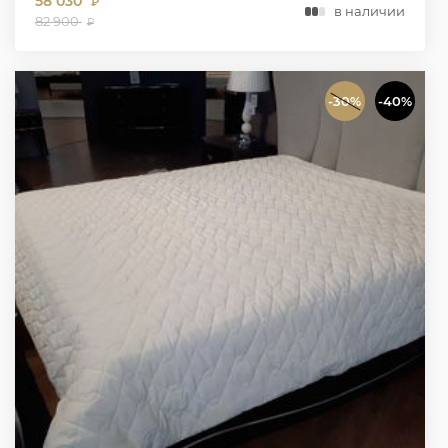
58 030
₽
в наличии
82 900
₽
-30%
-40%