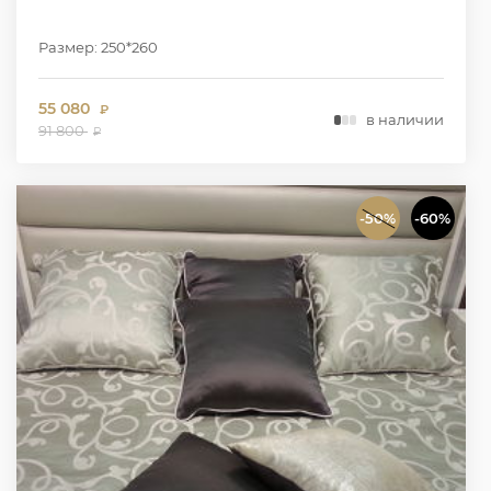
Размер: 250*260
55 080
₽
в наличии
91 800
₽
-50%
-60%