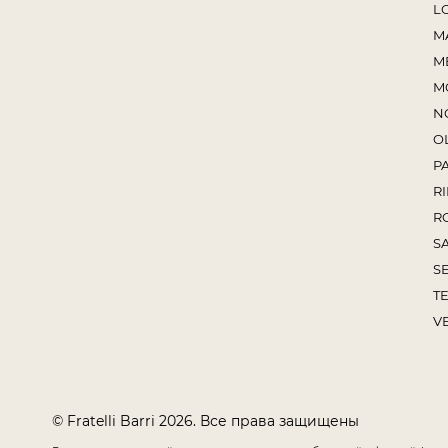
L
M
M
M
N
O
P
RI
R
S
S
TE
V
© Fratelli Barri 2026. Все права защищены