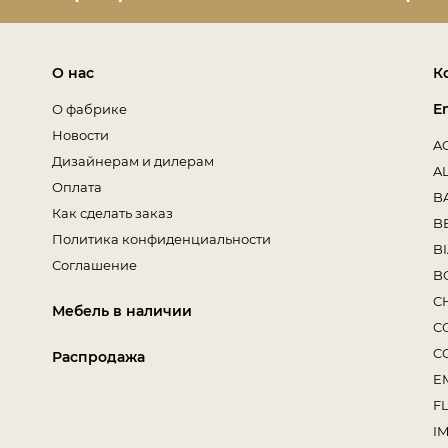
О нас
К
E
О фабрике
Новости
A
Дизайнерам и дилерам
A
Оплата
B
Как сделать заказ
B
Политика конфиденциальности
B
Соглашение
B
C
Мебель в наличии
C
C
Распродажа
E
F
I