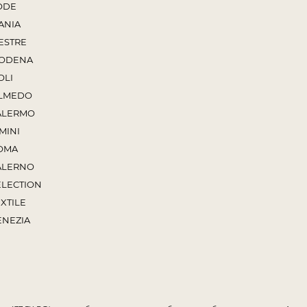
ODE
ANIA
ESTRE
ODENA
OLI
LMEDO
ALERMO
MINI
OMA
ALERNO
ELECTION
XTILE
ENEZIA