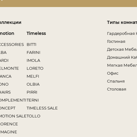
оллекции
Типы комна
motion
Timeless
Гардеробная 
Гостиная
CCESSORIES
BITTI
Детская Мебе
LBA
FARINI
Домашний Ка
ARDI
IMOLA
Мягкая Мебе
ELMONTE
LORETO
Офис
IANCA
MELFI
Спальня
ONO
OLBIA
Столовая
HAIRS
PIRRI
OMPLEMENTI
TERNI
ONCEPT
TIMELESS SALE
MOTION SALE
TOLLO
LORENCE
MMAGINE