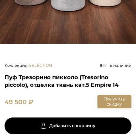
Коллекция
:
SELECTION
в наличии
Пуф Трезорино пикколо (Tresorino
piccolo), отделка ткань кат.5 Empire 14
Получить
49 500
₽
скидку
Добавить в корзину