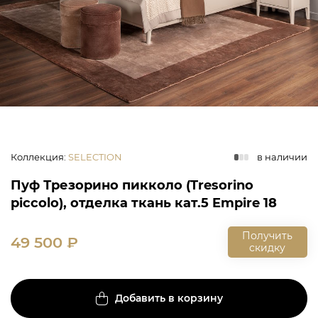
Коллекция
:
SELECTION
в наличии
Пуф Трезорино пикколо (Tresorino
piccolo), отделка ткань кат.5 Empire 18
Получить
49 500
₽
скидку
Добавить в корзину