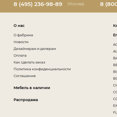
8 (495) 236-98-89
8 (80
(Москва)
О нас
К
E
О фабрике
Новости
A
Дизайнерам и дилерам
A
Оплата
B
Как сделать заказ
B
Политика конфиденциальности
B
Соглашение
B
C
Мебель в наличии
C
C
Распродажа
E
F