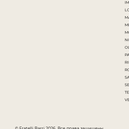
I
L
M
M
M
N
O
P
RI
R
S
S
TE
V
© Fratelli Barri 2026. Все права защищены