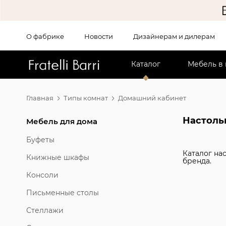
О фабрике
Новости
Дизайнерам и дилерам
!!
Каталог
Мебель в
Главная
Типы комнат
Домашний кабинет
Настоль
Мебель для дома
Буфеты
Каталог на
Книжные шкафы
бренда.
Консоли
Письменные столы
Стеллажи