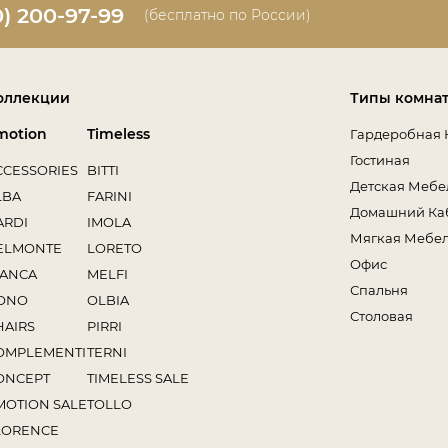
0) 200-97-99
(бесплатно по России)
оллекции
Типы комна
motion
Timeless
Гардеробная 
Гостиная
CCESSORIES
BITTI
Детская Мебе
LBA
FARINI
Домашний Ка
ARDI
IMOLA
Мягкая Мебе
ELMONTE
LORETO
Офис
IANCA
MELFI
Спальня
ONO
OLBIA
Столовая
HAIRS
PIRRI
OMPLEMENTI
TERNI
ONCEPT
TIMELESS SALE
MOTION SALE
TOLLO
LORENCE