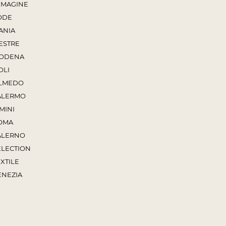
MMAGINE
ODE
ANIA
ESTRE
ODENA
OLI
LMEDO
ALERMO
MINI
OMA
ALERNO
ELECTION
XTILE
ENEZIA