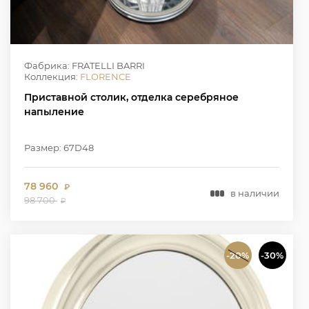
Фабрика: FRATELLI BARRI
Коллекция:
FLORENCE
Приставной столик, отделка серебряное
напыление
Размер: 67D48
78 960
₽
в наличии
98 700
₽
-20%
-30%