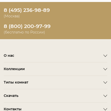
8 (495) 236-98-89
(Москва)
8 (800) 200-97-99
(бесплатно по России)
О нас
О фабрике
Коллекции
Новости
Emotion
Timeless
Типы комнат
Дизайнерам и дилерам
Оплата
ACCESSORIES
BITTI
Гардеробная Комната
Скачать
Как сделать заказ
ALBA
FARINI
Гостиная
Политика конфиденциальности
BARDI
IMOLA
3D-модели мебели
Контакты
Детская Мебель