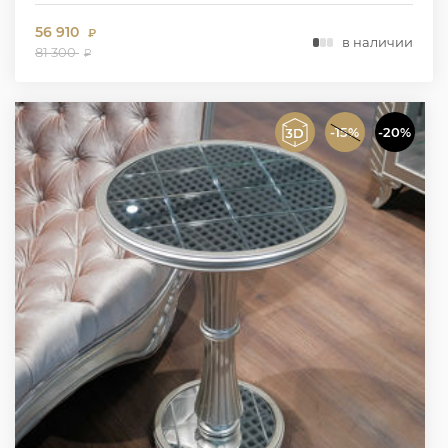
56 910
₽
в наличии
81 300
₽
-15%
-20%