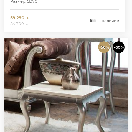
Размер: 5D70
59 290
₽
в наличии
84 700
₽
-50%
-60%