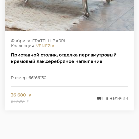
Фабрика: FRATELLI BARRI
Коллекция:
VENEZIA
Приставной столик, отделка перламутровый
кремовый лак,серебряное напыление
Размер: 66*66*50
36 680
₽
в наличии
91 700
₽