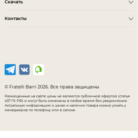
Скачать
Как сделать заказ
ALBA
FARINI
Гостиная
Политика конфиденциальности
BARDI
IMOLA
3D-модели мебели
Контакты
Детская Мебель
Соглашение
BELMONTE
LORETO
Каталог Fratelli Barri
Домашний Кабинет
Салоны в России
Мебель в наличии
BIANCA
MELFI
Каталог отделок
Мягкая Мебель
Распродажа
BONO
OLBIA
Офис
CHAIRS
PIRRI
Спальня
COMPLEMENTI
TERNI
Столовая
CONCEPT
TIMELESS SALE
EMOTION SALE
TOLLO
© Fratelli Barri 2026. Все права защищены
FLORENCE
Размещенные на сайте цены не являются публичной офертой (статья
437 ГК РФ) и могут быть изменены в любое время без уведомления.
IMMAGINE
Актуальную информацию о ценах и наличии товара можно узнать у
менеджеров по телефону или в салоне.
LODE
MANIA
MESTRE