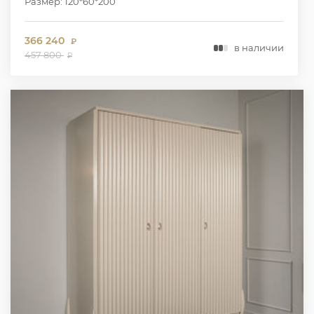
Размер: 120*60*200
366 240
₽
в наличии
457 800
₽