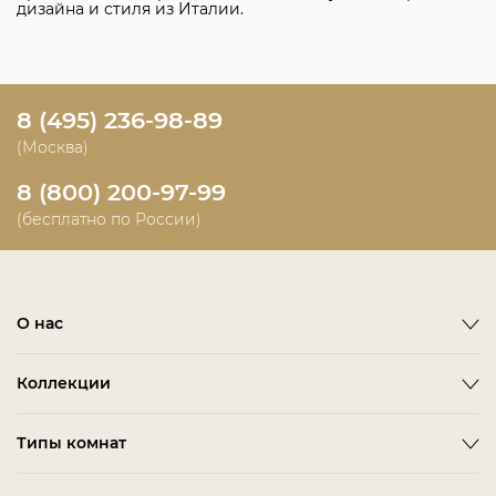
дизайна и стиля из Италии.
8 (495) 236-98-89
(Москва)
8 (800) 200-97-99
(бесплатно по России)
О нас
О фабрике
Коллекции
Новости
Emotion
Timeless
Типы комнат
Дизайнерам и дилерам
Оплата
ACCESSORIES
BITTI
Гардеробная Комната