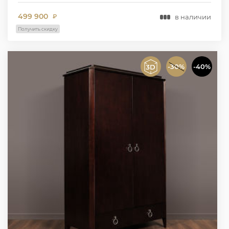
499 900
в наличии
₽
Получить скидку
-30%
-40%